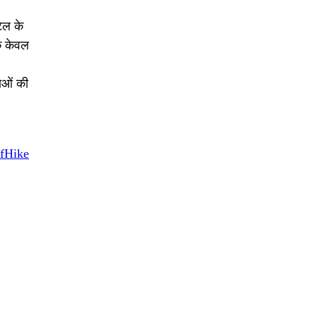
ेल के
े केवल
ाओं की
ffHike