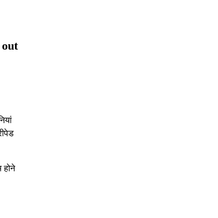
 out
ियां
रीपेड
 होने