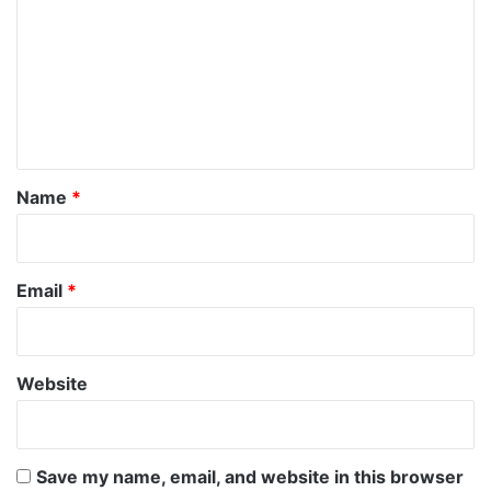
m
m
e
n
t
*
Name
*
Email
*
Website
Save my name, email, and website in this browser