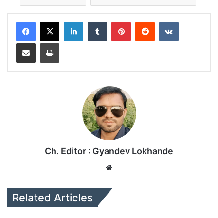
LinkedIn
Tumblr
Pinterest
Reddit
VKontakte
Share via Email
Print
Ch. Editor : Gyandev Lokhande
We
bsi
te
Related Articles