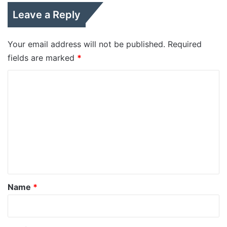
Leave a Reply
Your email address will not be published.
Required
fields are marked
*
C
o
m
m
e
n
t
*
Name
*