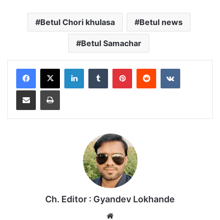
Betul Chori khulasa
Betul news
Betul Samachar
LinkedIn
Tumblr
Pinterest
Reddit
VKontakte
Share via Email
Print
Ch. Editor : Gyandev Lokhande
We